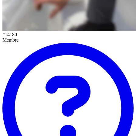
#
14180
Membre