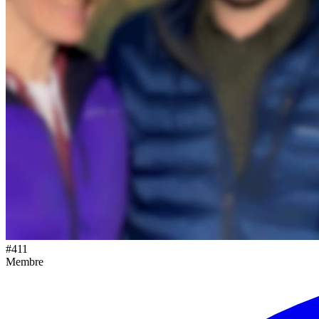
#
411
Membre