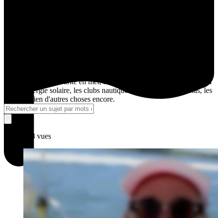
opportunités de navigation et de rencontre pour les équipages, les
skippers et les propriétaires de bateaux principalement en Amérique
du Nord (USA, Canada, Caraïbes) grâce à notre communauté de
centaines de marins passionnés. De plus, nous avons décidé d'ouvrir
un forum afin d'offrir encore plus à la communauté des navigateurs.
Ce forum est l'endroit où les marins peuvent partager des
informations, des recommandations, des expériences sur tout ce qui
concerne la voile et la navigation de plaisance, y compris : des
recommandations sur le processus de recherche d'équipage, des
témoignages, la sécurité en mer, l'équipement marin, l'électronique à
bord, l'énergie solaire, les clubs nautiques, l'ancrage, les marinas, les
livres et bien d'autres choses encore.
398 vues