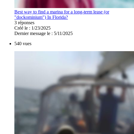
Best way to find a marina for a long-term lease (or
"dockominium") In Florida?
3 réponses
Créé le : 1/23/2025
Dernier message le : 5/11/2025
540 vues